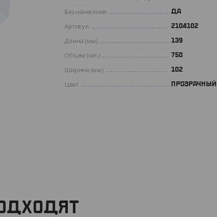
Без нанесения
ДА
Артикул
2104102
Длина (мм)
139
Объем (мл.)
750
Ширина (мм)
102
Цвет
ПРОЗРАЧНЫЙ
ПОДХОДЯТ