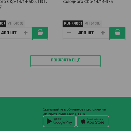
ого СКр-14/14-500, ПЭТ,
холодного СКр-14/14-375
7
00)
УП (400)
КОР (400)
УП (400)
ПОКАЗАТЬ ЕЩЁ
Скачивайте мобильное приложение
интернет-магазина Yans