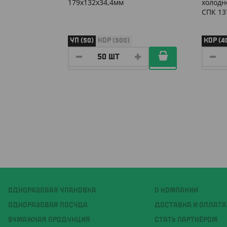
179х132х34,4мм
холодн
СПК 13
УП (50)
КОР (500)
КОР (4
ОДНОРАЗОВАЯ УПАКОВКА
О КОМПАНИИ
ОДНОРАЗОВАЯ ПОСУДА
ДОСТАВКА И ОПЛАТА
БУМАЖНАЯ ПРОДУКЦИЯ
СТАТЬ ПАРТНЁРОМ