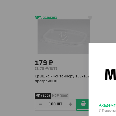
АРТ. 2104301
179 ₽
(1.79 ₽/ШТ)
М
Крышка к контейнеру 139х102,
прозрачный
УП (100)
КОР (500)
Академг
И Первома