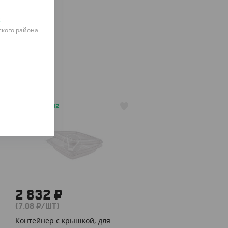
к
кого района
АРТ. 2104802
2 832 ₽
(7.08 ₽/ШТ)
Контейнер с крышкой, для