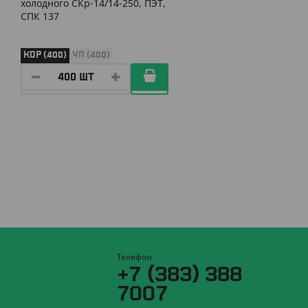
холодного СКр-14/14-250, ПЭТ,
СПК 137
КОР (400)
УП (400)
Телефон
+7 (383) 388
7007