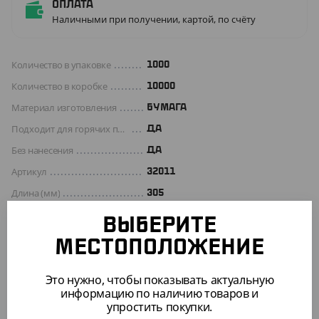
Оплата
Наличными при получении, картой, по счёту
Количество в упаковке
1000
Количество в коробке
10000
Материал изготовления
БУМАГА
Подходит для горячих продуктов
ДА
Без нанесения
ДА
Артикул
32011
Длина (мм)
305
Ширина (мм)
305
ВЫБЕРИТЕ
Цвет
КРАФТ
МЕСТОПОЛОЖЕНИЕ
ОПИСАНИЕ
Это нужно, чтобы показывать актуальную
информацию по наличию товаров и
упростить покупки.
Одноразовая обертка для бургера с размерами 305*305мм.