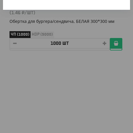
1 460 ₽
(1.46 ₽/ШТ)
Обертка для бургера/сендвича, БЕЛАЯ 300*300 мм
УП (1000)
КОР (5000)