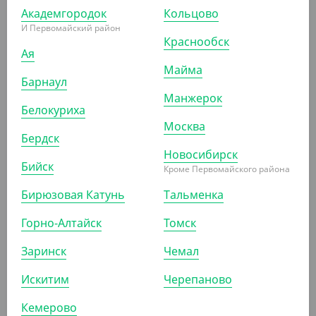
Обертка для бургера –предмет первой необходимости в
Академгородок
Кольцово
И Первомайский район
фастфуде, кафе, модных бургер ресторанах. Бумага для
Краснообск
Ая
бургера жароустойчива, что позволяет клиентам не
Майма
обжигать руки, но при этом сохранить температуру еды.
Барнаул
Бумага для бургеров изготавливается из биоразлагаемого
Манжерок
Белокуриха
сырья, что позволяет ей легко утилизироваться и не
Москва
Бердск
наносить вред окружающей среде
Новосибирск
Бийск
Кроме Первомайского района
ПОХОЖИЕ ТОВАРЫ
Бирюзовая Катунь
Тальменка
Горно-Алтайск
Томск
АРТ. 32012071
Заринск
Чемал
Искитим
Черепаново
Кемерово