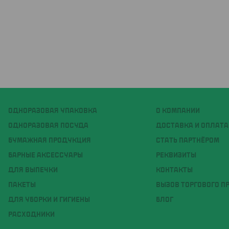
ОДНОРАЗОВАЯ УПАКОВКА
О КОМПАНИИ
ОДНОРАЗОВАЯ ПОСУДА
ДОСТАВКА И ОПЛАТА
БУМАЖНАЯ ПРОДУКЦИЯ
СТАТЬ ПАРТНЁРОМ
БАРНЫЕ АКСЕССУАРЫ
РЕКВИЗИТЫ
ДЛЯ ВЫПЕЧКИ
КОНТАКТЫ
ПАКЕТЫ
ВЫЗОВ ТОРГОВОГО П
ДЛЯ УБОРКИ И ГИГИЕНЫ
БЛОГ
РАСХОДНИКИ