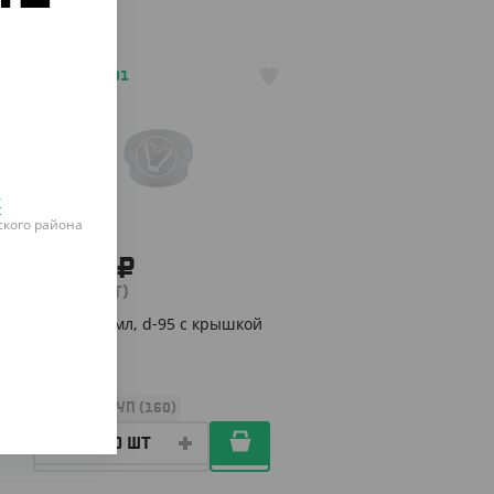
о
АРТ. 2604301
к
кого района
1 272 ₽
(7.95 ₽/ШТ)
Банка 210 мл, d-95 с крышкой
(1208)
КОР (160)
УП (160)