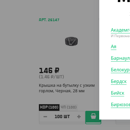
АРТ. 26147
АРТ. 26
Академг
И Первома
Ая
Барнаул
Белокур
146 ₽
112
(1.46 ₽/ШТ)
(5.64 
Бердск
Крышка на бутылку с узким
Банка 
горлом, Черная, 28 мм
Бийск
Бирюзов
КОР (100)
УП (100)
УП (20