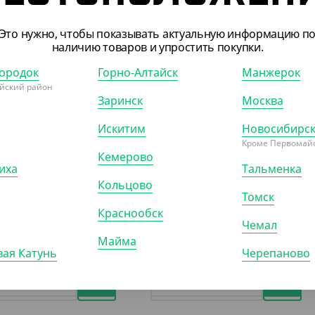
Это нужно, чтобы показывать актуальную информацию п
наличию товаров и упростить покупки.
042
АРТ. 26051
ородок
Горно-Алтайск
Манжерок
йский район
Заринск
Москва
Искитим
Новосибирс
Кроме Первомайс
Кемерово
иха
Тальменка
.80 ₽
2 315.25 ₽
Кольцово
₽/ШТ)
(10.29 ₽/ШТ)
Томск
180 мл, d-95
Банка 385 мл, d-122 с крышкой,
Краснообск
прозрачная
Чемал
Майма
ая Катунь
Черепаново
)
КОР (400)
КОР (225)
УП (225)