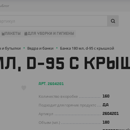
ы
Блог
ПАКЕТЫ
ДЛЯ УБОРКИ И ГИГИЕНЫ
а и бутылки
Ведра и банки
Банка 180 мл, d-95 с крышкой
МЛ, D-95 С КРЫ
АРТ. 2604201
Количество в коробке
160
Подходит для горячих продуктов
ДА
Артикул
2604201
Объем (мл.)
180