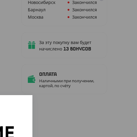
Новосибирск
Закончился
Барнаул
Закончился
Москва
Закончился
За эту покупку вам будет
начислено
13
бонусов
Оплата
Наличными при получении,
картой, по счёту
ИЕ