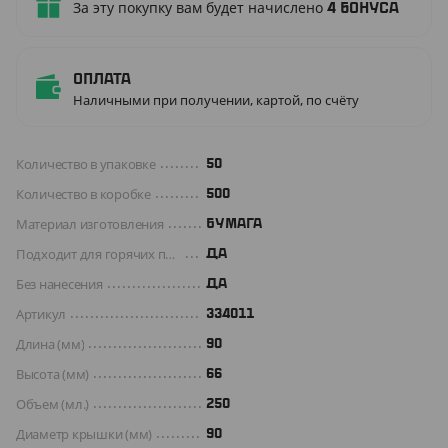
За эту покупку вам будет начислено
4
бонуса
Оплата
Наличными при получении, картой, по счёту
Количество в упаковке
50
Количество в коробке
500
Материал изготовления
БУМАГА
Подходит для горячих продуктов
ДА
Без нанесения
ДА
Артикул
334011
Длина (мм)
90
Высота (мм)
66
Объем (мл.)
250
Диаметр крышки (мм)
90