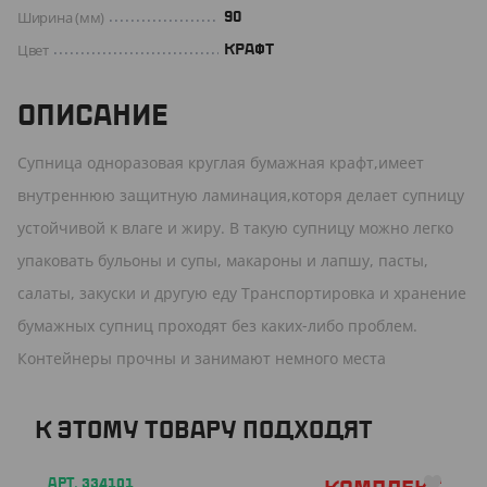
Ширина (мм)
90
Цвет
КРАФТ
ОПИСАНИЕ
Супница одноразовая круглая бумажная крафт,имеет
внутреннюю защитную ламинация,которя делает супницу
устойчивой к влаге и жиру. В такую супницу можно легко
упаковать бульоны и супы, макароны и лапшу, пасты,
салаты, закуски и другую еду Транспортировка и хранение
бумажных супниц проходят без каких-либо проблем.
Контейнеры прочны и занимают немного места
К ЭТОМУ ТОВАРУ ПОДХОДЯТ
АРТ. 334101