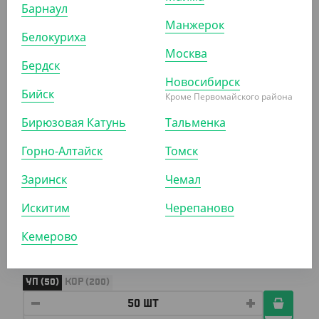
Барнаул
EcoSoup 760 мл Verde Vita
Манжерок
Белокуриха
УП (25)
КОР (500)
Москва
Бердск
Новосибирск
Бийск
Кроме Первомайского района
АРТ. 33433
Бирюзовая Катунь
Тальменка
Горно-Алтайск
Томск
Заринск
Чемал
Искитим
Черепаново
1 240.50 ₽
(24.81 ₽/ШТ)
Кемерово
Баскет бумажный 2000 мл, с крышкой, V 85
УП (50)
КОР (200)