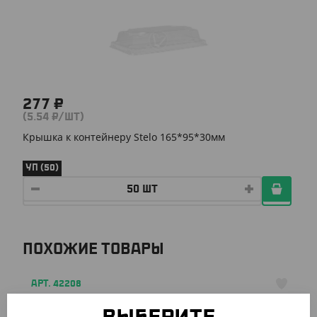
277 ₽
(5.54 ₽/ШТ)
Крышка к контейнеру Stelo 165*95*30мм
УП (50)
ПОХОЖИЕ ТОВАРЫ
АРТ. 42208