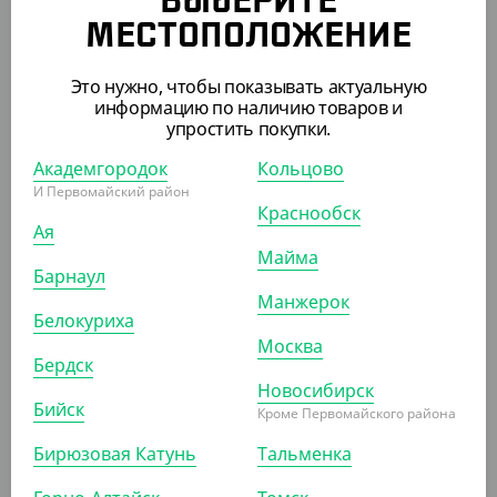
ВЫБЕРИТЕ
МЕСТОПОЛОЖЕНИЕ
Это нужно, чтобы показывать актуальную
информацию по наличию товаров и
1 405.50 ₽
упростить покупки.
(28.11 ₽/ШТ)
Академгородок
Кольцово
Ланч-бокс с крышкой 825 мл.
И Первомайский район
Краснообск
Ая
УП (50)
КОР (200)
Майма
Барнаул
Манжерок
Белокуриха
АРТ. 42209
Москва
Бердск
Новосибирск
Бийск
Кроме Первомайского района
Бирюзовая Катунь
Тальменка
1 127.50 ₽