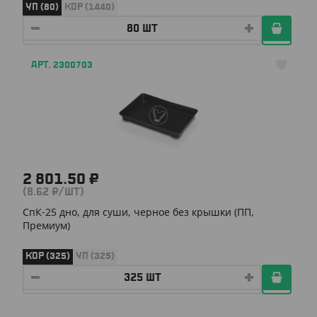
УП (80)
КОР (1440)
АРТ. 2300703
2 801.50 ₽
(8.62 ₽/ШТ)
СпК-25 дно, для суши, черное без крышки (ПП,
Премиум)
КОР (325)
УП (325)