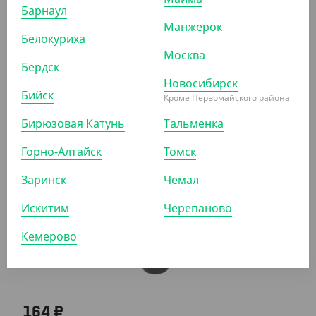
Барнаул
Манжерок
Белокуриха
Москва
Бердск
836 ₽
Новосибирск
(8.36 ₽/ШТ)
Бийск
Кроме Первомайского района
Бутылка ПЭТ, 200 мл, прозрачная
Бирюзовая Катунь
Тальменка
КОР (100)
УП (100)
Горно-Алтайск
Томск
Заринск
Чемал
АРТ. 2301107
Искитим
Черепаново
Кемерово
164 ₽