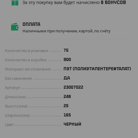
За эту покупку вам будет начислено
8
бонусов
Оплата
Наличными при получении, картой, по счёту
Количество в упаковке
75
Количество в коробке
900
Материал изготовления
ПЭТ (ПОЛИЭТИЛЕНТЕРЕФТАЛАТ)
Без нанесения
ДА
Артикул
23007022
Длина (мм)
248
Высота (мм)
25
Ширина (мм)
165
Цвет
ЧЕРНЫЙ