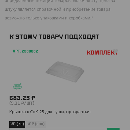
определенные позиции товаров, включая эту, цена за
штуку является справочной и приобретение товара
возможно только упаковками и коробками."
К ЭТОМУ ТОВАРУ ПОДХОДЯТ
АРТ. 2300802
Комплект
683.25 ₽
(9.11 ₽/ШТ)
Крышка к СпК-25 для суши, прозрачная
УП (75)
КОР (300)