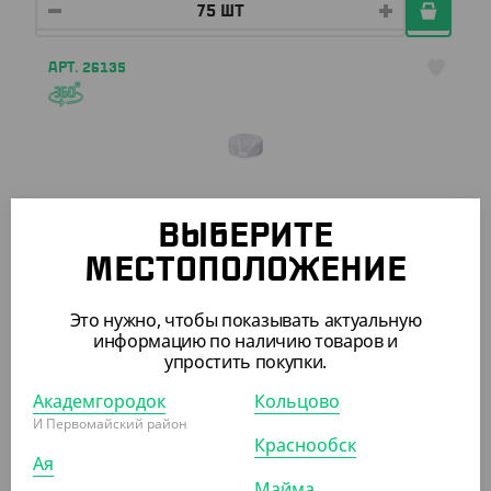
АРТ. 26135
ВЫБЕРИТЕ
140 ₽
МЕСТОПОЛОЖЕНИЕ
(1.40 ₽/ШТ)
Белая крышка на бутылку с широким горлом
Это нужно, чтобы показывать актуальную
информацию по наличию товаров и
УП (100)
упростить покупки.
Академгородок
Кольцово
И Первомайский район
АРТ. 26121
Краснообск
Ая
Майма