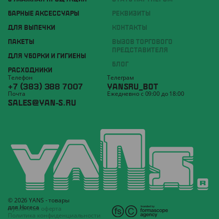
БАРНЫЕ АКСЕССУАРЫ
РЕКВИЗИТЫ
ДЛЯ ВЫПЕЧКИ
КОНТАКТЫ
ПАКЕТЫ
ВЫЗОВ ТОРГОВОГО
ПРЕДСТАВИТЕЛЯ
ДЛЯ УБОРКИ И ГИГИЕНЫ
БЛОГ
РАСХОДНИКИ
Телефон
Телеграм
+7 (383) 388 7007
YANSRU_BOT
Почта
Ежедневно с 09:00 до 18:00
SALES@YAN-S.RU
© 2026 YANS - товары
для Horeca
Публичная оферта
Политика конфиденциальности