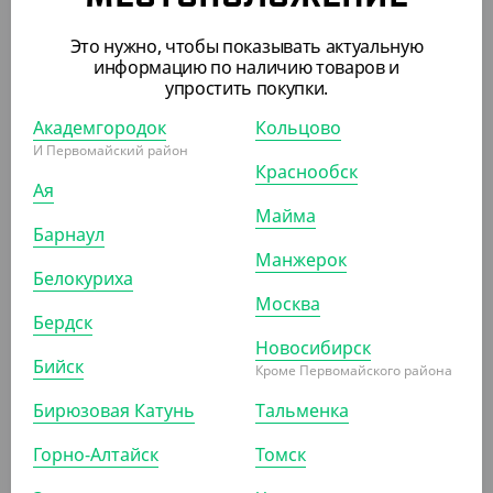
УП (50)
КОР (2000)
Это нужно, чтобы показывать актуальную
информацию по наличию товаров и
упростить покупки.
АРТ. 2301006
Академгородок
Кольцово
И Первомайский район
Краснообск
Ая
Майма
Барнаул
Манжерок
Белокуриха
145.60 ₽
Москва
(1.82 ₽/ШТ)
Бердск
Соусница 30 мл черный
Новосибирск
Бийск
Кроме Первомайского района
УП (80)
КОР (1920)
Бирюзовая Катунь
Тальменка
Горно-Алтайск
Томск
АРТ. 2301124