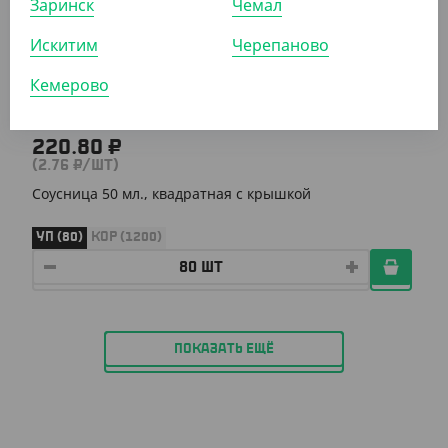
Заринск
Чемал
Искитим
Черепаново
Кемерово
220.80 ₽
(2.76 ₽/ШТ)
Соусница 50 мл., квадратная с крышкой
УП (80)
КОР (1200)
ПОКАЗАТЬ ЕЩЁ