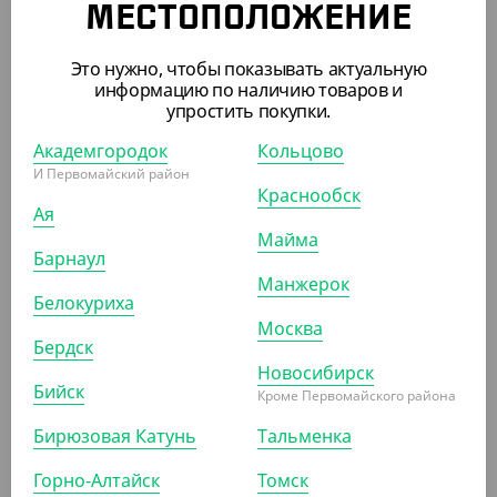
МЕСТОПОЛОЖЕНИЕ
Контейнер круглый, 350 мл, d-101
Это нужно, чтобы показывать актуальную
УП (50)
КОР (1000)
информацию по наличию товаров и
упростить покупки.
Академгородок
Кольцово
АРТ. 21019
И Первомайский район
Краснообск
Ая
Майма
Барнаул
Манжерок
Белокуриха
Москва
134 ₽
Бердск
(2.68 ₽/ШТ)
Новосибирск
Контейнер круглый, 200 мл, d-101 мм
Бийск
Кроме Первомайского района
Бирюзовая Катунь
Тальменка
УП (50)
КОР (1000)
Горно-Алтайск
Томск