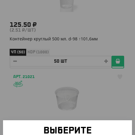
125.50 ₽
(2.51 ₽/ШТ)
Контейнер круглый 500 мл. d-98 ↑101,6мм
УП (50)
КОР (1000)
АРТ. 21021
164 ₽
ВЫБЕРИТЕ
(3.28 ₽/ШТ)