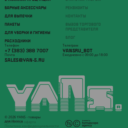
БАРНЫЕ АКСЕССУАРЫ
РЕКВИЗИТЫ
ДЛЯ ВЫПЕЧКИ
КОНТАКТЫ
ПАКЕТЫ
ВЫЗОВ ТОРГОВОГО
ПРЕДСТАВИТЕЛЯ
ДЛЯ УБОРКИ И ГИГИЕНЫ
БЛОГ
РАСХОДНИКИ
Телефон
Телеграм
+7 (383) 388 7007
YANSRU_BOT
Почта
Ежедневно с 09:00 до 18:00
SALES@YAN-S.RU
© 2026 YANS - товары
для Horeca
Публичная оферта
Политика конфиденциальности