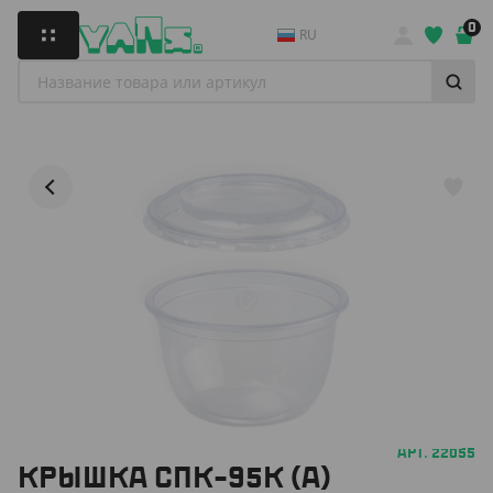
0
RU
АРТ. 22055
КРЫШКА СПК-95К (А)