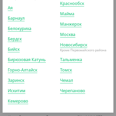
Краснообск
Ая
3 388 ₽
Майма
Барнаул
(8.47 ₽/ШТ)
Манжерок
Контейнер с крышкой, для холодного СКр-14/14-500,
Белокуриха
ПЭТ, СПК 137
Москва
Бердск
КОР (400)
УП (400)
Новосибирск
Бийск
Кроме Первомайского района
Бирюзовая Катунь
Тальменка
АРТ. 2104902
Горно-Алтайск
Томск
Заринск
Чемал
Искитим
Черепаново
Кемерово
3 088 ₽
(7.72 ₽/ШТ)