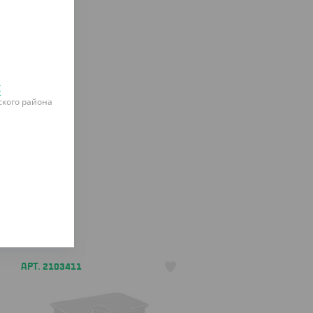
к
кого района
АРТ. 2103411