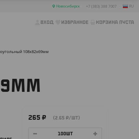
Новосибирск
RU
+7 (383) 388 7007
ВХОД
ИЗБРАННОЕ
КОРЗИНА ПУСТА
ямоугольный 108х82х69мм
69ММ
265
₽
(2.65
₽
/ШТ)