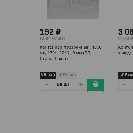
192 ₽
3 0
(3.84 ₽/ШТ)
(7.72 
Контейнер прозрачный, 1000
Контей
мл, 179*132*61,9 мм (ПП,
холодн
СтиролПласт)
УП (50)
КОР (500)
КОР (4