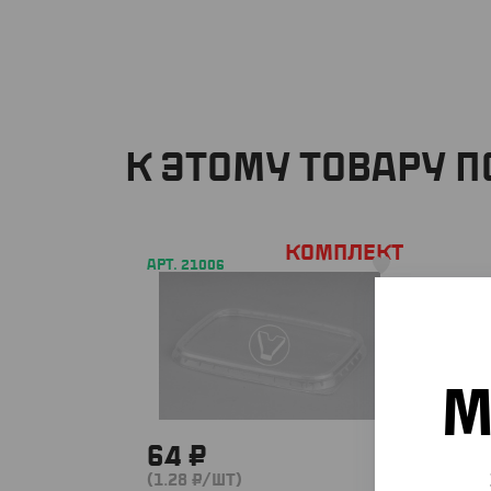
К ЭТОМУ ТОВАРУ 
Комплект
АРТ. 21006
М
64 ₽
(1.28 ₽/ШТ)