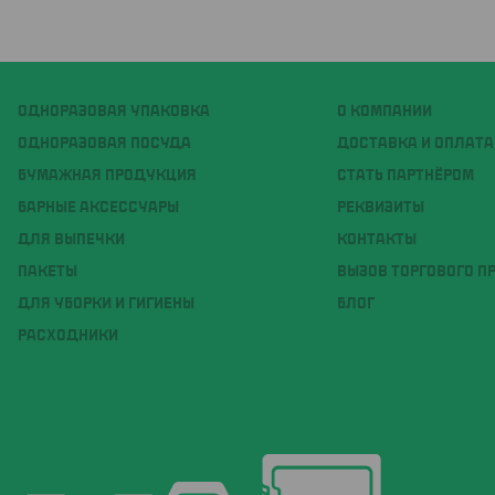
ОДНОРАЗОВАЯ УПАКОВКА
О КОМПАНИИ
ОДНОРАЗОВАЯ ПОСУДА
ДОСТАВКА И ОПЛАТА
БУМАЖНАЯ ПРОДУКЦИЯ
СТАТЬ ПАРТНЁРОМ
БАРНЫЕ АКСЕССУАРЫ
РЕКВИЗИТЫ
ДЛЯ ВЫПЕЧКИ
КОНТАКТЫ
ПАКЕТЫ
ВЫЗОВ ТОРГОВОГО П
ДЛЯ УБОРКИ И ГИГИЕНЫ
БЛОГ
РАСХОДНИКИ