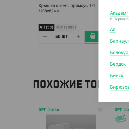
Крышка к конт. прямоуг. Т-1
/108х82мм
Академг
И Первома
УП (50)
КОР (1000)
Ая
Барнаул
Белокур
Бердск
Бийск
ПОХОЖИЕ ТОВАРЫ
Бирюзов
АРТ. 21034
АРТ. 2