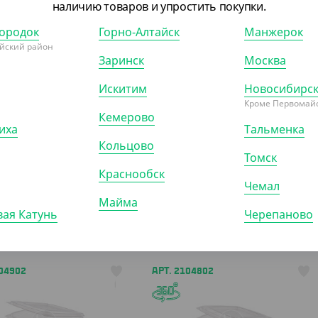
наличию товаров и упростить покупки.
ородок
Горно-Алтайск
Манжерок
йский район
Заринск
Москва
Искитим
Новосибирс
Кроме Первомайс
Кемерово
иха
Тальменка
Кольцово
Томск
Краснообск
Чемал
Майма
ая Катунь
Черепаново
104902
АРТ. 2104802