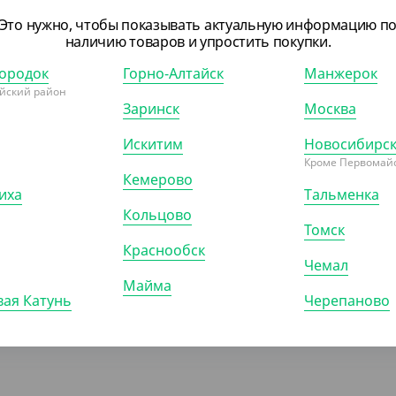
Это нужно, чтобы показывать актуальную информацию п
09 ₽
наличию товаров и упростить покупки.
 ₽/ШТ)
ородок
Горно-Алтайск
Манжерок
 к контейнеру СпК-190,
йский район
чная, плоская
Заринск
Москва
Искитим
Новосибирс
00)
УП (300)
Кроме Первомайс
Кемерово
иха
Тальменка
Кольцово
Томск
Краснообск
Чемал
Майма
ая Катунь
Черепаново