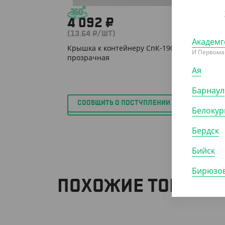
4 092 ₽
3 0
(13.64 ₽/ШТ)
(10.03
Академг
Крышка к контейнеру СпК-190,
Крышка
И Первома
прозрачная
прозра
Ая
КОР (3
Барнаул
СООБЩИТЬ О ПОСТУПЛЕНИИ
Белокур
Бердск
Бийск
Бирюзов
ПОХОЖИЕ ТОВАРЫ