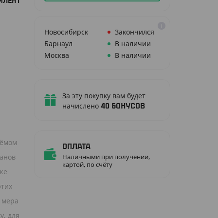
ИЛЕНТ
Новосибирск
Закончился
Барнаул
В наличии
Москва
В наличии
За эту покупку вам будет
начислено
40
бонусов
ъёмом
Оплата
ранов
Наличными при получении,
картой, по счёту
кже
этих
я мера
у, для