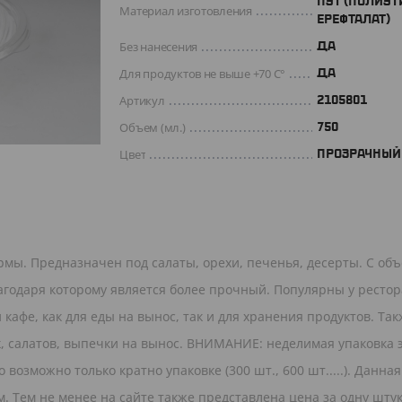
ПЭТ (ПОЛИЭТ
Материал изготовления
ЕРЕФТАЛАТ)
Без нанесения
ДА
Для продуктов не выше +70 C°
Да
Артикул
2105801
Объем (мл.)
750
Цвет
ПРОЗРАЧНЫЙ
мы. Предназначен под салаты, орехи, печенья, десерты. С об
лагодаря которому является более прочный. Популярны у ресто
кафе, как для еды на вынос, так и для хранения продуктов. Та
к, салатов, выпечки на вынос. ВНИМАНИЕ: неделимая упаковка 
 возможно только кратно упаковке (300 шт., 600 шт.....). Данна
 Тем не менее на сайте также представлена цена за одну штук