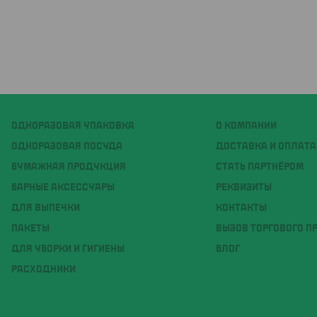
ОДНОРАЗОВАЯ УПАКОВКА
О КОМПАНИИ
ОДНОРАЗОВАЯ ПОСУДА
ДОСТАВКА И ОПЛАТА
БУМАЖНАЯ ПРОДУКЦИЯ
СТАТЬ ПАРТНЁРОМ
БАРНЫЕ АКСЕССУАРЫ
РЕКВИЗИТЫ
ДЛЯ ВЫПЕЧКИ
КОНТАКТЫ
ПАКЕТЫ
ВЫЗОВ ТОРГОВОГО П
ДЛЯ УБОРКИ И ГИГИЕНЫ
БЛОГ
РАСХОДНИКИ