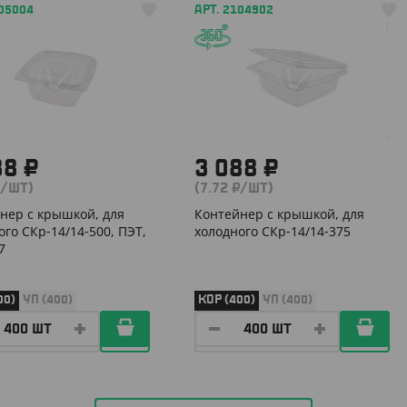
105004
АРТ. 2104902
88 ₽
3 088 ₽
₽/ШТ)
(7.72 ₽/ШТ)
нер с крышкой, для
Контейнер с крышкой, для
ого СКр-14/14-500, ПЭТ,
холодного СКр-14/14-375
7
00)
УП (400)
КОР (400)
УП (400)