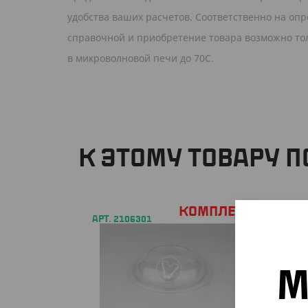
удобства ваших расчетов. Соответственно на опр
справочной и приобретение товара возможно тол
в микроволновой печи до 70C.
К ЭТОМУ ТОВАРУ 
Комплект
АРТ. 2106301
АРТ. 2
М