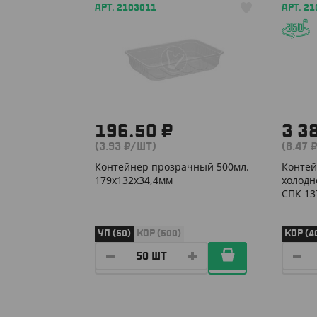
АРТ. 2103011
АРТ. 2
196.50 ₽
3 3
(3.93 ₽/ШТ)
(8.47 
Контейнер прозрачный 500мл.
Контей
179х132х34,4мм
холодн
СПК 13
УП (50)
КОР (500)
КОР (4