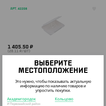
АРТ. 42208
1 405.50 ₽
(28.11 ₽/ШТ)
Ланч-бокс с крышкой 825 мл.
ВЫБЕРИТЕ
УП (50)
КОР (200)
МЕСТОПОЛОЖЕНИЕ
Это нужно, чтобы показывать актуальную
информацию по наличию товаров и
АРТ. 42209
упростить покупки.
Академгородок
Кольцово
И Первомайский район