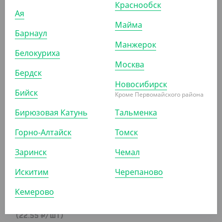
Краснообск
Ая
Майма
Барнаул
1 127.50 ₽
Манжерок
(22.55 ₽/ШТ)
Белокуриха
Москва
Ланч-бокс с крышкой 715 мл., VerdeVita
Бердск
Новосибирск
УП (50)
КОР (300)
Бийск
Кроме Первомайского района
Бирюзовая Катунь
Тальменка
АРТ. 42210
Горно-Алтайск
Томск
Заринск
Чемал
Искитим
Черепаново
Кемерово
1 127.50 ₽
(22.55 ₽/ШТ)