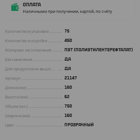
Оплата
Наличными при получении, картой, по счёту
Количество в упаковке
75
Количество в коробке
450
Материал изготовления
ПЭТ (ПОЛИЭТИЛЕНТЕРЕФТАЛАТ)
Без нанесения
ДА
Для продуктов не выше +70 C°
Да
Артикул
21147
Длина (мм)
160
Высота (мм)
62
Объем (мл.)
750
Ширина (мм)
160
Цвет
ПРОЗРАЧНЫЙ