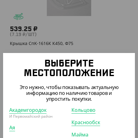
539.25 ₽
(7.19 ₽/ШТ)
Крышка СпK-1616К К450, Ф75
СООБЩИТЬ О ПОСТУПЛЕНИИ
ВЫБЕРИТЕ
МЕСТОПОЛОЖЕНИЕ
ПОХОЖИЕ ТОВАРЫ
Это нужно, чтобы показывать актуальную
информацию по наличию товаров и
упростить покупки.
АРТ. 2103011
Академгородок
Кольцово
И Первомайский район
Краснообск
Ая
Майма