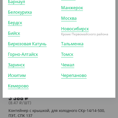
Барнаул
Манжерок
196.50 ₽
Белокуриха
(3.93 ₽/ШТ)
Москва
Бердск
Контейнер прозрачный 500мл. 179х132х34,4мм
Новосибирск
Бийск
Кроме Первомайского района
УП (50)
КОР (500)
Бирюзовая Катунь
Тальменка
Горно-Алтайск
Томск
АРТ. 2105004
Заринск
Чемал
Искитим
Черепаново
Кемерово
3 388 ₽
(8.47 ₽/ШТ)
Контейнер с крышкой, для холодного СКр-14/14-500,
ПЭТ, СПК 137